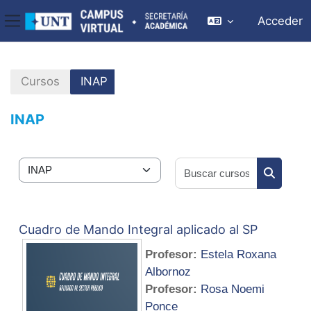
Acceder
Panel lateral
Salta al contenido principal
Cursos
INAP
INAP
Buscar cu
Categorías
Buscar c
Cuadro de Mando Integral aplicado al SP
Profesor:
Estela Roxana
Albornoz
Profesor:
Rosa Noemi
Ponce