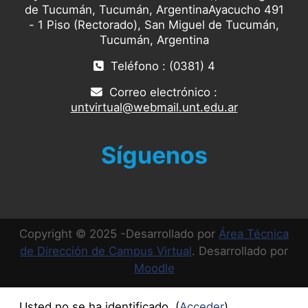
de Tucumán, Tucumán, ArgentinaAyacucho 491
- 1 Piso (Rectorado), San Miguel de Tucumán,
Tucumán, Argentina
Teléfono : (0381) 4
Correo electrónico :
untvirtual@webmail.unt.edu.ar
Síguenos
Copyright © 2025 -Desarrollado por
Área Técnica
de Dirección de Campus Virtual
. Desarrollado por
Moodle
Usted no se ha identificado. (
Acceder
)