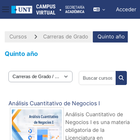
Acceder
Panel lateral
Salta al contenido principal
Cursos
Carreras de Grado
Quinto año
Quinto año
Buscar cu
Categorías
Buscar c
Análisis Cuantitativo de Negocios I
Análisis Cuantitativo de
Negocios I es una materia
obligatoria de la
Licenciatura en