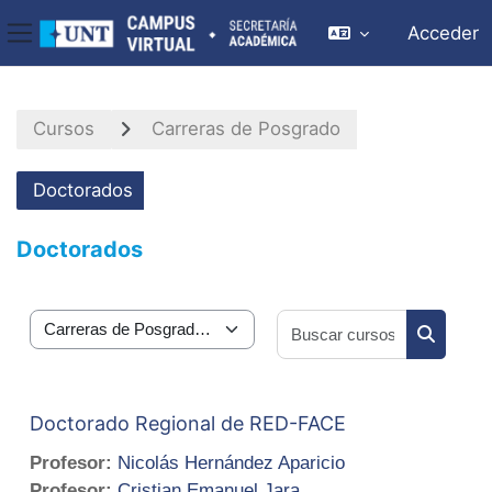
Acceder
Panel lateral
Salta al contenido principal
Cursos
Carreras de Posgrado
Doctorados
Doctorados
Buscar cu
Categorías
Buscar c
Doctorado Regional de RED-FACE
Profesor:
Nicolás Hernández Aparicio
Profesor:
Cristian Emanuel Jara