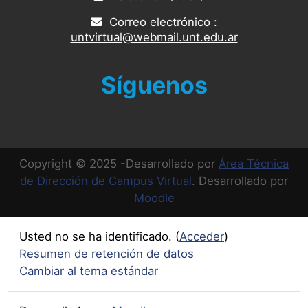
Correo electrónico :
untvirtual@webmail.unt.edu.ar
Síguenos
Copyright © 2025 -Desarrollado por
Área Técnica
de Dirección de Campus Virtual
. Desarrollado por
Moodle
Usted no se ha identificado. (
Acceder
)
Resumen de retención de datos
Cambiar al tema estándar