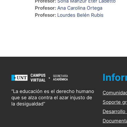
Profesor:
Sofía Manzur Eter Ladetto
Profesor:
Ana Carolina Ortega
Profesor:
Lourdes Belén Rubis
Info
“La educación es el derecho humano
Comunida
que se alza contra el azar injusto de
Soporte gr
la desigualdad”
Desarrollo
Documenta