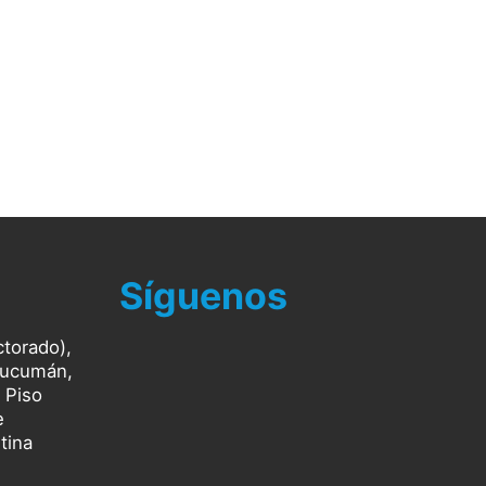
Síguenos
ctorado),
Tucumán,
 Piso
e
tina