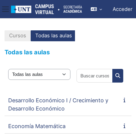
Acceder
Panel lateral
Salta al contenido principal
Cursos
Todas las aulas
Todas las aulas
Buscar cu
Categorías
Buscar c
Desarrollo Económico I / Crecimiento y
Desarrollo Económico
Economía Matemática